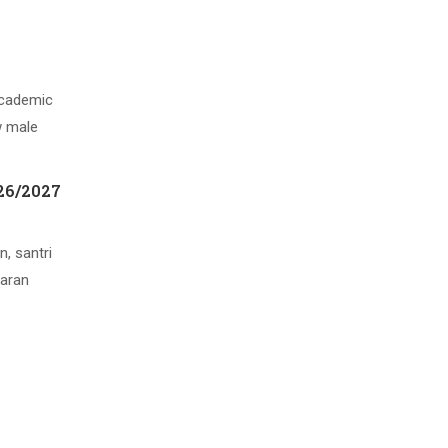
Academic
w male
026/2027
, santri
jaran