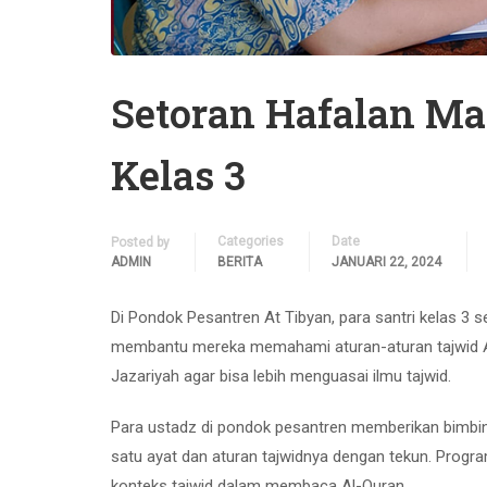
Setoran Hafalan Ma
Kelas 3
Categories
Date
Posted by
ADMIN
BERITA
JANUARI 22, 2024
Di Pondok Pesantren At Tibyan, para santri kelas 3 
membantu mereka memahami aturan-aturan tajwid Al-
Jazariyah agar bisa lebih menguasai ilmu tajwid.
Para ustadz di pondok pesantren memberikan bimbing
satu ayat dan aturan tajwidnya dengan tekun. Progr
konteks tajwid dalam membaca Al-Quran.