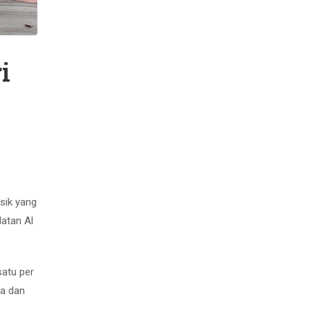
i
sik yang
atan Al
satu per
na dan