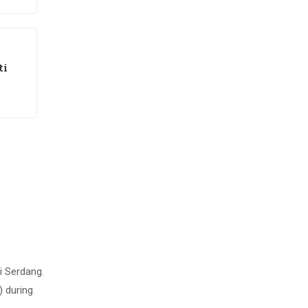
ti
i Serdang.
) during