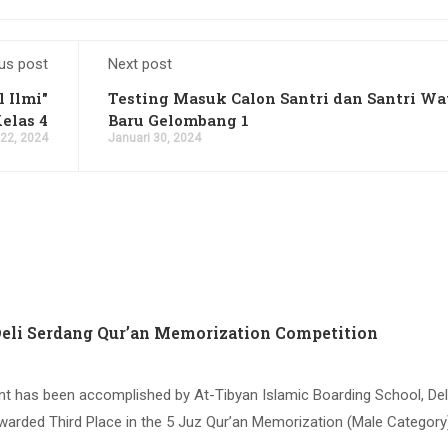
us post
Next post
 Ilmi"
Testing Masuk Calon Santri dan Santri Wa
elas 4
Baru Gelombang 1
 22, 2024
Januari 30, 2024
Deli Serdang Qur’an Memorization Competition
nt has been accomplished by At-Tibyan Islamic Boarding School, Del
arded Third Place in the 5 Juz Qur’an Memorization (Male Category