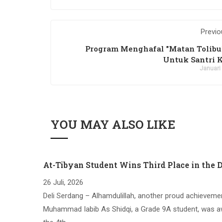
Previo
Program Menghafal "Matan Tolibul
Untuk Santri K
Januari
YOU MAY ALSO LIKE
At-Tibyan Student Wins Third Place in the 
26 Juli, 2026
Deli Serdang – Alhamdulillah, another proud achieveme
Muhammad Iabib As Shidqi, a Grade 9A student, was aw