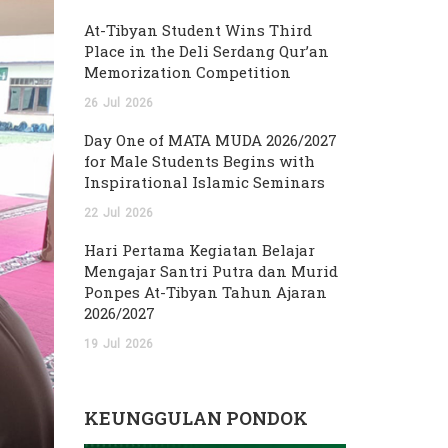
At-Tibyan Student Wins Third
Place in the Deli Serdang Qur’an
Memorization Competition
26
Jul
2026
Day One of MATA MUDA 2026/2027
for Male Students Begins with
Inspirational Islamic Seminars
22
Jul
2026
Hari Pertama Kegiatan Belajar
Mengajar Santri Putra dan Murid
Ponpes At-Tibyan Tahun Ajaran
2026/2027
19
Jul
2026
KEUNGGULAN PONDOK