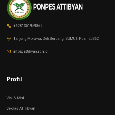
+6281351959867
Tanjung Morawa, Deli Serdang, SUMUT. Pos : 20362
info@attibyan.sch.id
Profil
Visi & Misi
Sekilas At Tibyan