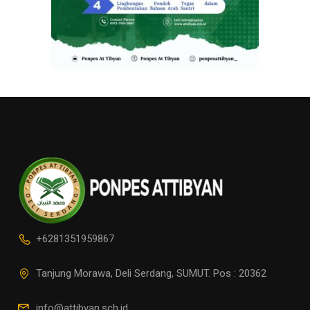
+6281351959867
Tanjung Morawa, Deli Serdang, SUMUT. Pos : 20362
info@attibyan.sch.id