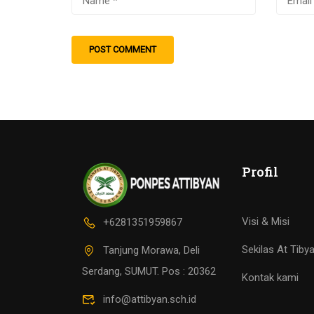
Profil
Visi & Misi
+6281351959867
Sekilas At Tiby
Tanjung Morawa, Deli
Serdang, SUMUT. Pos : 20362
Kontak kami
info@attibyan.sch.id