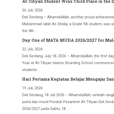
At-Tibyan Student Wins Third Place in the 
26 Juli, 2026
Deli Serdang – Alhamdulillah, another proud achieveme
Muhammad Iabib As Shidqi, a Grade 9A student, was aw
the 4th …
Day One of MATA MUDA 2026/2027 for Male 
22 Juli, 2026
Deli Serdang, July 18, 2026 – Alhamdulillah, the firs
Year at At-Tibyan Islamic Boarding School commenced 
students …
Hari Pertama Kegiatan Belajar Mengajar Sa
19 Juli, 2026
Deli Serdang, 18 Juli 2026 – Alhamdulillah, setelah ra
putra dan murid Pondok Pesantren At-Tibyan Deli Serd
2026/2027 pada Sabtu, 18 …