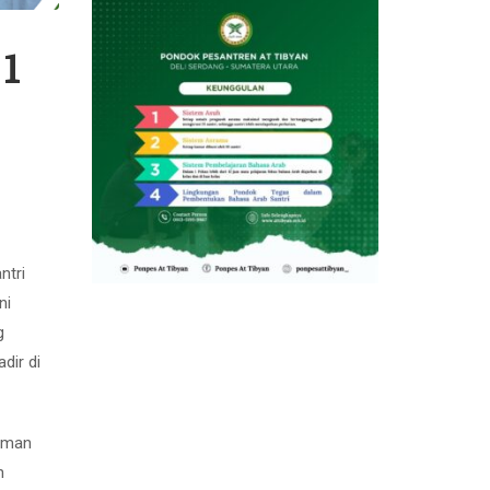
 1
ntri
ni
g
dir di
laman
n