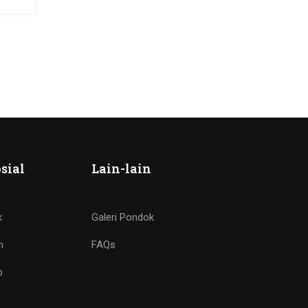
sial
Lain-lain
k
Galeri Pondok
m
FAQs
p