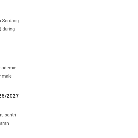
i Serdang.
) during
Academic
w male
026/2027
, santri
jaran