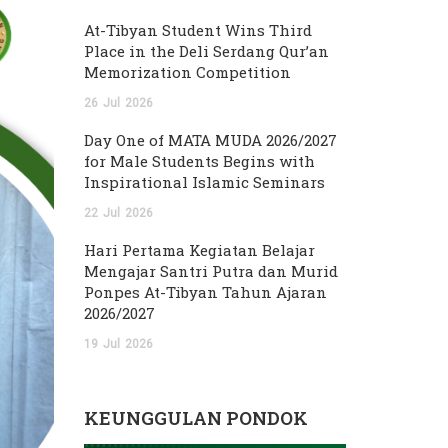
At-Tibyan Student Wins Third
Place in the Deli Serdang Qur’an
Memorization Competition
26
Jul
2026
Day One of MATA MUDA 2026/2027
for Male Students Begins with
Inspirational Islamic Seminars
22
Jul
2026
Hari Pertama Kegiatan Belajar
Mengajar Santri Putra dan Murid
Ponpes At-Tibyan Tahun Ajaran
2026/2027
19
Jul
2026
KEUNGGULAN PONDOK