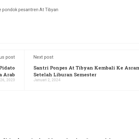
e pondok pesantren At Tibyan
us post
Next post
Pidato
Santri Ponpes At Tibyan Kembali Ke Asra
a Arab
Setelah Liburan Semester
26, 2023
Januari 2, 2024