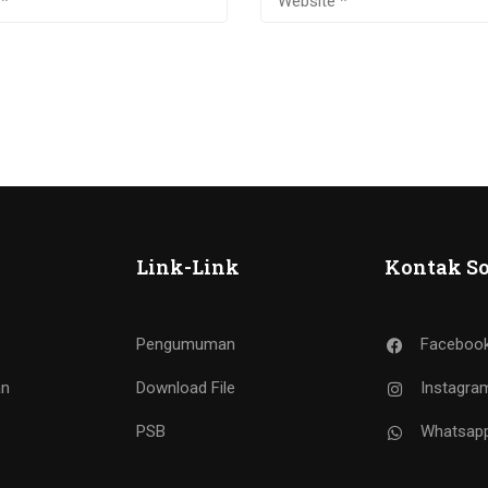
Link-Link
Kontak So
Pengumuman
Faceboo
an
Download File
Instagra
PSB
Whatsap