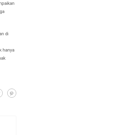
mpaikan
uga
an di
ak hanya
nak