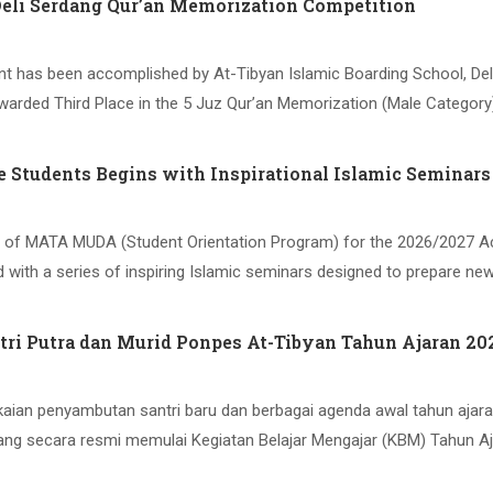
Deli Serdang Qur’an Memorization Competition
nt has been accomplished by At-Tibyan Islamic Boarding School, Del
arded Third Place in the 5 Juz Qur’an Memorization (Male Category
Students Begins with Inspirational Islamic Seminars
t day of MATA MUDA (Student Orientation Program) for the 2026/2027 
with a series of inspiring Islamic seminars designed to prepare ne
ntri Putra dan Murid Ponpes At-Tibyan Tahun Ajaran 2
ngkaian penyambutan santri baru dan berbagai agenda awal tahun ajaran
ang secara resmi memulai Kegiatan Belajar Mengajar (KBM) Tahun A