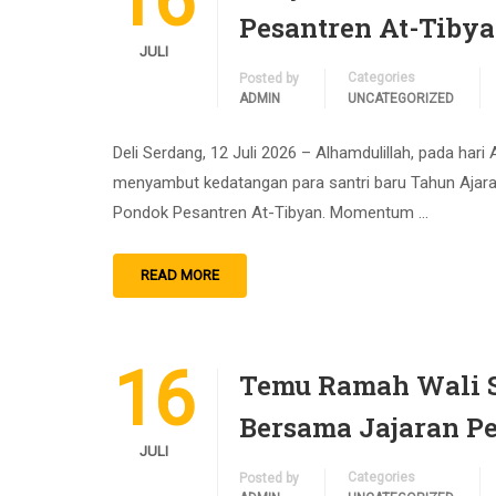
16
Pesantren At-Tibya
JULI
Categories
Posted by
ADMIN
UNCATEGORIZED
Deli Serdang, 12 Juli 2026 – Alhamdulillah, pada har
menyambut kedatangan para santri baru Tahun Ajara
Pondok Pesantren At-Tibyan. Momentum …
READ MORE
16
Temu Ramah Wali S
Bersama Jajaran P
JULI
Categories
Posted by