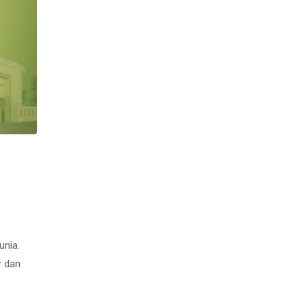
unia.
r dan