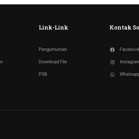
Link-Link
Kontak So
Pengumuman
Faceboo
an
Download File
Instagra
PSB
Whatsap