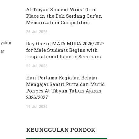
At-Tibyan Student Wins Third
Place in the Deli Serdang Qur’an
Memorization Competition
26
Jul
2026
syukur
Day One of MATA MUDA 2026/2027
for Male Students Begins with
sar
Inspirational Islamic Seminars
22
Jul
2026
Hari Pertama Kegiatan Belajar
Mengajar Santri Putra dan Murid
Ponpes At-Tibyan Tahun Ajaran
2026/2027
19
Jul
2026
KEUNGGULAN PONDOK