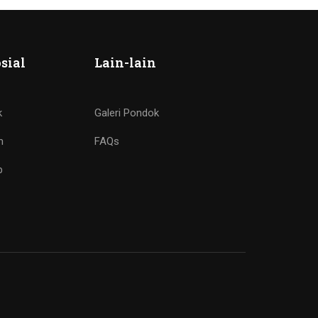
sial
Lain-lain
k
Galeri Pondok
m
FAQs
p