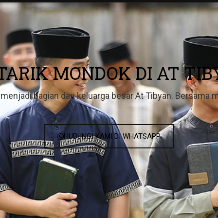
TARIK MONDOK DI AT TIB
menjadi bagian dari keluarga besar At Tibyan. Bersama
HUBUNGI KAMI DI WHATSAPP