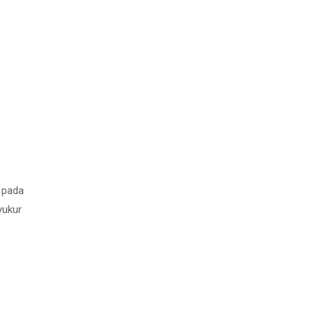
a pada
yukur