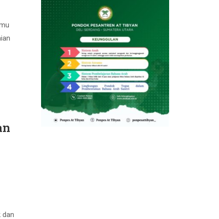
emu
aian
an
k dan