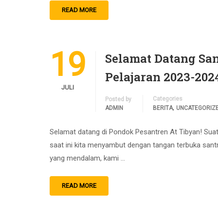
READ MORE
19
Selamat Datang Sa
Pelajaran 2023-202
JULI
Categories
Posted by
,
ADMIN
BERITA
UNCATEGORIZ
Selamat datang di Pondok Pesantren At Tibyan! Suatu
saat ini kita menyambut dengan tangan terbuka santr
yang mendalam, kami …
READ MORE