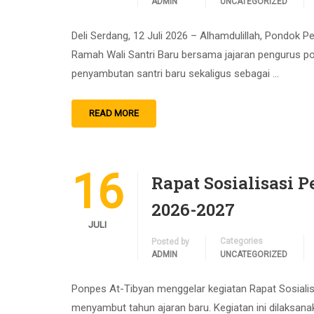
ADMIN
UNCATEGORIZED
Deli Serdang, 12 Juli 2026 – Alhamdulillah, Pondok 
Ramah Wali Santri Baru bersama jajaran pengurus pon
penyambutan santri baru sekaligus sebagai …
READ MORE
16
Rapat Sosialisasi 
2026-2027
JULI
Categories
Posted by
ADMIN
UNCATEGORIZED
Ponpes At-Tibyan menggelar kegiatan Rapat Sosiali
menyambut tahun ajaran baru. Kegiatan ini dilaksanaka