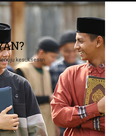
YAN?
 menuju kesuksesan